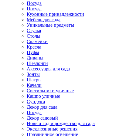
Посуда
Посуда
Кухонные принадлежности
Мебель для сада
Уникальные предметы
Стулья
Столы
Скамейки
Кресла
Пуфы
Диваны
Шезлонги
Аксессуары для сада
Зонты
Шатры
Качели
Cветильники уличные
Кашпо уличные
Сундуки
Декор для сада
Посуда
Декор садовый
Новый год и рождество для сада
Эксклюзивные решения
Праздничное освещение