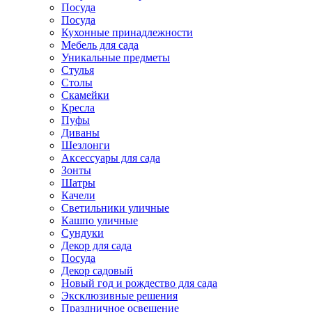
Посуда
Посуда
Кухонные принадлежности
Мебель для сада
Уникальные предметы
Стулья
Столы
Скамейки
Кресла
Пуфы
Диваны
Шезлонги
Аксессуары для сада
Зонты
Шатры
Качели
Cветильники уличные
Кашпо уличные
Сундуки
Декор для сада
Посуда
Декор садовый
Новый год и рождество для сада
Эксклюзивные решения
Праздничное освещение