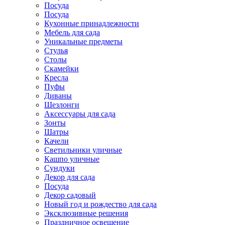
Посуда
Посуда
Кухонные принадлежности
Мебель для сада
Уникальные предметы
Стулья
Столы
Скамейки
Кресла
Пуфы
Диваны
Шезлонги
Аксессуары для сада
Зонты
Шатры
Качели
Cветильники уличные
Кашпо уличные
Сундуки
Декор для сада
Посуда
Декор садовый
Новый год и рождество для сада
Эксклюзивные решения
Праздничное освещение