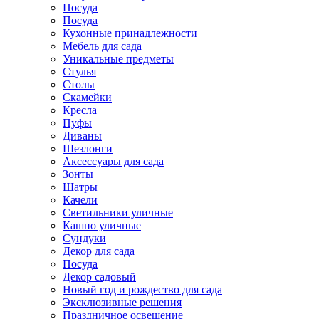
Посуда
Посуда
Кухонные принадлежности
Мебель для сада
Уникальные предметы
Стулья
Столы
Скамейки
Кресла
Пуфы
Диваны
Шезлонги
Аксессуары для сада
Зонты
Шатры
Качели
Cветильники уличные
Кашпо уличные
Сундуки
Декор для сада
Посуда
Декор садовый
Новый год и рождество для сада
Эксклюзивные решения
Праздничное освещение