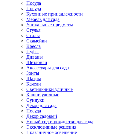
Посуда
Посуда
Кухонные принадлежности
Мебель для сада
Уникальные предметы
Стулья
Столы
Скамейки
Кресла
Пуфы
Диваны
Шезлонги
Аксессуары для сада
Зонты
Шатры
Качели
Cветильники уличные
Кашпо уличные
Сундуки
Декор для сада
Посуда
Декор садовый
Новый год и рождество для сада
Эксклюзивные решения
Праздничное освещение