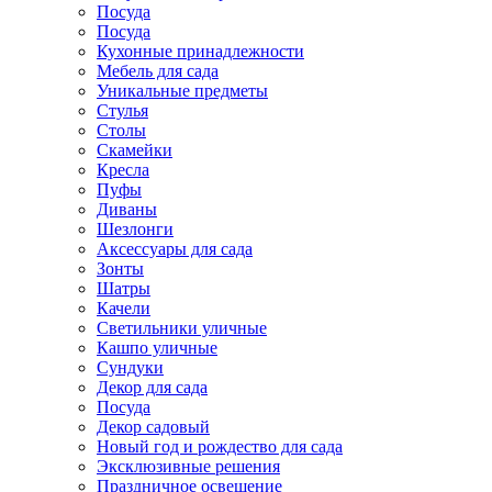
Посуда
Посуда
Кухонные принадлежности
Мебель для сада
Уникальные предметы
Стулья
Столы
Скамейки
Кресла
Пуфы
Диваны
Шезлонги
Аксессуары для сада
Зонты
Шатры
Качели
Cветильники уличные
Кашпо уличные
Сундуки
Декор для сада
Посуда
Декор садовый
Новый год и рождество для сада
Эксклюзивные решения
Праздничное освещение