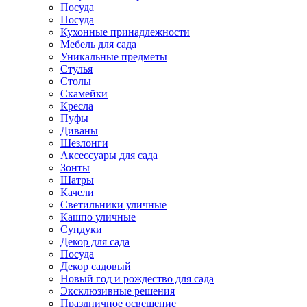
Посуда
Посуда
Кухонные принадлежности
Мебель для сада
Уникальные предметы
Стулья
Столы
Скамейки
Кресла
Пуфы
Диваны
Шезлонги
Аксессуары для сада
Зонты
Шатры
Качели
Cветильники уличные
Кашпо уличные
Сундуки
Декор для сада
Посуда
Декор садовый
Новый год и рождество для сада
Эксклюзивные решения
Праздничное освещение