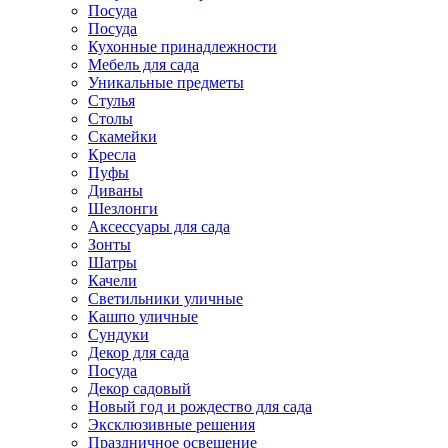
Посуда
Посуда
Кухонные принадлежности
Мебель для сада
Уникальные предметы
Стулья
Столы
Скамейки
Кресла
Пуфы
Диваны
Шезлонги
Аксессуары для сада
Зонты
Шатры
Качели
Cветильники уличные
Кашпо уличные
Сундуки
Декор для сада
Посуда
Декор садовый
Новый год и рождество для сада
Эксклюзивные решения
Праздничное освещение