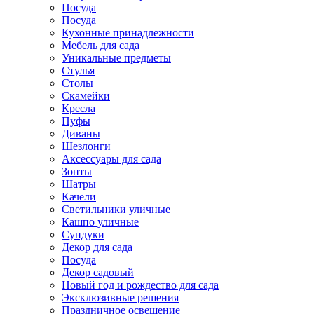
Посуда
Посуда
Кухонные принадлежности
Мебель для сада
Уникальные предметы
Стулья
Столы
Скамейки
Кресла
Пуфы
Диваны
Шезлонги
Аксессуары для сада
Зонты
Шатры
Качели
Cветильники уличные
Кашпо уличные
Сундуки
Декор для сада
Посуда
Декор садовый
Новый год и рождество для сада
Эксклюзивные решения
Праздничное освещение