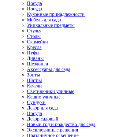
Посуда
Посуда
Кухонные принадлежности
Мебель для сада
Уникальные предметы
Стулья
Столы
Скамейки
Кресла
Пуфы
Диваны
Шезлонги
Аксессуары для сада
Зонты
Шатры
Качели
Cветильники уличные
Кашпо уличные
Сундуки
Декор для сада
Посуда
Декор садовый
Новый год и рождество для сада
Эксклюзивные решения
Праздничное освещение