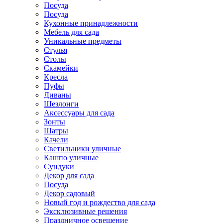
Посуда
Посуда
Кухонные принадлежности
Мебель для сада
Уникальные предметы
Стулья
Столы
Скамейки
Кресла
Пуфы
Диваны
Шезлонги
Аксессуары для сада
Зонты
Шатры
Качели
Cветильники уличные
Кашпо уличные
Сундуки
Декор для сада
Посуда
Декор садовый
Новый год и рождество для сада
Эксклюзивные решения
Праздничное освещение