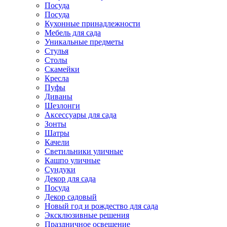
Посуда
Посуда
Кухонные принадлежности
Мебель для сада
Уникальные предметы
Стулья
Столы
Скамейки
Кресла
Пуфы
Диваны
Шезлонги
Аксессуары для сада
Зонты
Шатры
Качели
Cветильники уличные
Кашпо уличные
Сундуки
Декор для сада
Посуда
Декор садовый
Новый год и рождество для сада
Эксклюзивные решения
Праздничное освещение