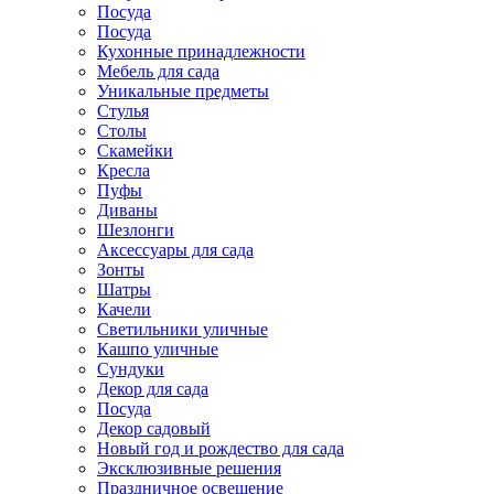
Посуда
Посуда
Кухонные принадлежности
Мебель для сада
Уникальные предметы
Стулья
Столы
Скамейки
Кресла
Пуфы
Диваны
Шезлонги
Аксессуары для сада
Зонты
Шатры
Качели
Cветильники уличные
Кашпо уличные
Сундуки
Декор для сада
Посуда
Декор садовый
Новый год и рождество для сада
Эксклюзивные решения
Праздничное освещение