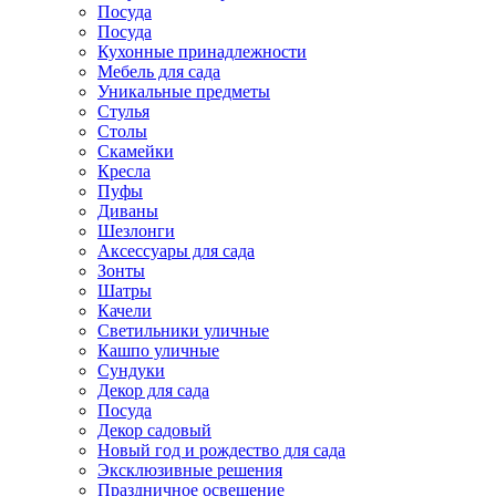
Посуда
Посуда
Кухонные принадлежности
Мебель для сада
Уникальные предметы
Стулья
Столы
Скамейки
Кресла
Пуфы
Диваны
Шезлонги
Аксессуары для сада
Зонты
Шатры
Качели
Cветильники уличные
Кашпо уличные
Сундуки
Декор для сада
Посуда
Декор садовый
Новый год и рождество для сада
Эксклюзивные решения
Праздничное освещение