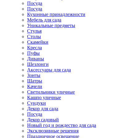
Посуда
Посуда
Кухонные принадлежности
Мебель для сада
Уникальные предметы
Стулья
Столы
Скамейки
Кресла
Пуфы
Диваны
Шезлонги
Аксессуары для сада
Зонты
Шатры
Качели
Cветильники уличные
Кашпо уличные
Сундуки
Декор для сада
Посуда
Декор садовый
Новый год и рождество для сада
Эксклюзивные решения
Праздничное освещение