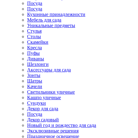
Посуда
Посуда
Кухонные принадлежности
Мебель для сада
Уникальные предметы
Стулья
Столы
Скамейки
Кресла
Пуфы
Диваны
Шезлонги
Аксессуары для сада
Зонты
Шатры
Качели
Cветильники уличные
Кашпо уличные
Сундуки
Декор для сада
Посуда
Декор садовый
Новый год и рождество для сада
Эксклюзивные решения
Праздничное освещение