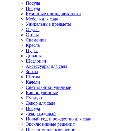
Посуда
Посуда
Кухонные принадлежности
Мебель для сада
Уникальные предметы
Стулья
Столы
Скамейки
Кресла
Пуфы
Диваны
Шезлонги
Аксессуары для сада
Зонты
Шатры
Качели
Cветильники уличные
Кашпо уличные
Сундуки
Декор для сада
Посуда
Декор садовый
Новый год и рождество для сада
Эксклюзивные решения
Праздничное освещение