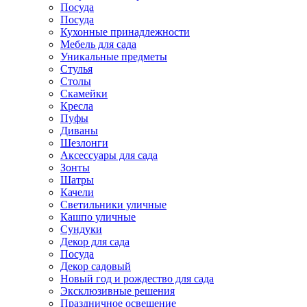
Посуда
Посуда
Кухонные принадлежности
Мебель для сада
Уникальные предметы
Стулья
Столы
Скамейки
Кресла
Пуфы
Диваны
Шезлонги
Аксессуары для сада
Зонты
Шатры
Качели
Cветильники уличные
Кашпо уличные
Сундуки
Декор для сада
Посуда
Декор садовый
Новый год и рождество для сада
Эксклюзивные решения
Праздничное освещение