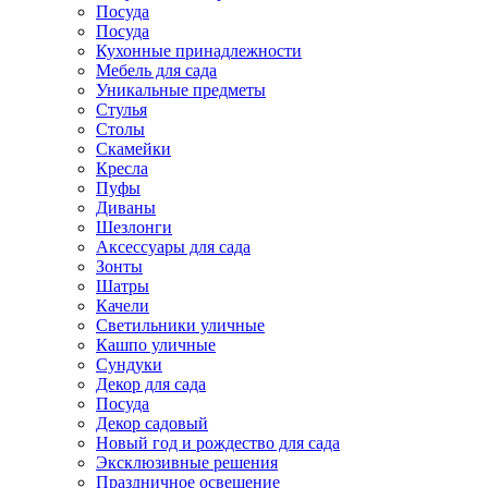
Посуда
Посуда
Кухонные принадлежности
Мебель для сада
Уникальные предметы
Стулья
Столы
Скамейки
Кресла
Пуфы
Диваны
Шезлонги
Аксессуары для сада
Зонты
Шатры
Качели
Cветильники уличные
Кашпо уличные
Сундуки
Декор для сада
Посуда
Декор садовый
Новый год и рождество для сада
Эксклюзивные решения
Праздничное освещение