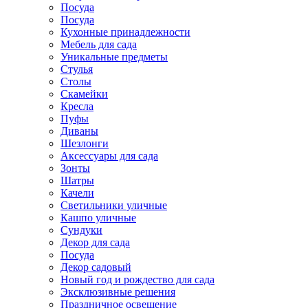
Посуда
Посуда
Кухонные принадлежности
Мебель для сада
Уникальные предметы
Стулья
Столы
Скамейки
Кресла
Пуфы
Диваны
Шезлонги
Аксессуары для сада
Зонты
Шатры
Качели
Cветильники уличные
Кашпо уличные
Сундуки
Декор для сада
Посуда
Декор садовый
Новый год и рождество для сада
Эксклюзивные решения
Праздничное освещение