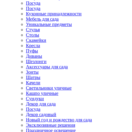
Посуда
Посуда
Кухонные принадлежности
Мебель для сада
Уникальные предметы
Стулья
Столы
Скамейки
Кресла
Пуфы
Диваны
Шезлонги
Аксессуары для сада
Зонты
Шатры
Качели
Cветильники уличные
Кашпо уличные
Сундуки
Декор для сада
Посуда
Декор садовый
Новый год и рождество для сада
Эксклюзивные решения
Праздничное освещение