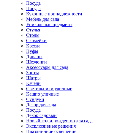
Посуда
Посуда
Кухонные принадлежности
Мебель для сада
Уникальные предметы
Стулья
Столы
Скамейки
Кресла
Пуфы
Диваны
Шезлонги
Аксессуары для сада
Зонты
Шатры
Качели
Cветильники уличные
Кашпо уличные
Сундуки
Декор для сада
Посуда
Декор садовый
Новый год и рождество для сада
Эксклюзивные решения
Праздничное освещение