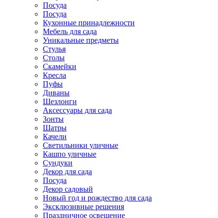
Посуда
Посуда
Кухонные принадлежности
Мебель для сада
Уникальные предметы
Стулья
Столы
Скамейки
Кресла
Пуфы
Диваны
Шезлонги
Аксессуары для сада
Зонты
Шатры
Качели
Cветильники уличные
Кашпо уличные
Сундуки
Декор для сада
Посуда
Декор садовый
Новый год и рождество для сада
Эксклюзивные решения
Праздничное освещение