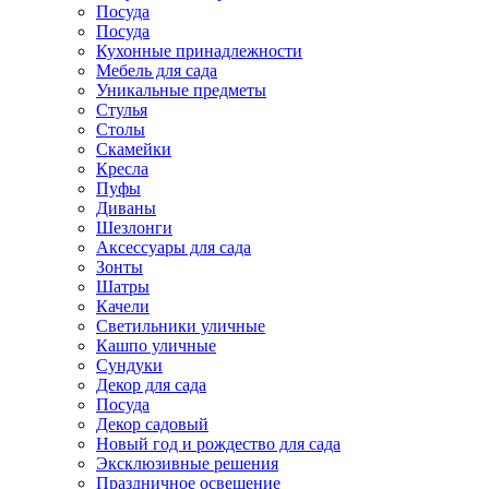
Посуда
Посуда
Кухонные принадлежности
Мебель для сада
Уникальные предметы
Стулья
Столы
Скамейки
Кресла
Пуфы
Диваны
Шезлонги
Аксессуары для сада
Зонты
Шатры
Качели
Cветильники уличные
Кашпо уличные
Сундуки
Декор для сада
Посуда
Декор садовый
Новый год и рождество для сада
Эксклюзивные решения
Праздничное освещение