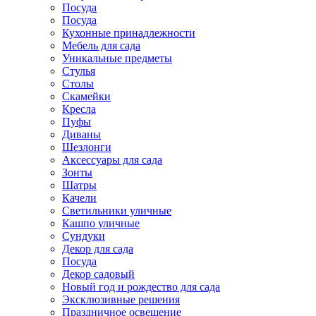
Посуда
Посуда
Кухонные принадлежности
Мебель для сада
Уникальные предметы
Стулья
Столы
Скамейки
Кресла
Пуфы
Диваны
Шезлонги
Аксессуары для сада
Зонты
Шатры
Качели
Cветильники уличные
Кашпо уличные
Сундуки
Декор для сада
Посуда
Декор садовый
Новый год и рождество для сада
Эксклюзивные решения
Праздничное освещение