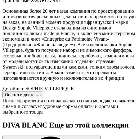
кристаллами SWAROVSKI.
Основанная более 20 лет назад компания по проектированию
и производству роскошных декоративных предметов и посуды
на заказ, на данный момент продукция французской марки
Design Sophie Villepigue стала одним из синонимов
подлинного люкса made in France, и включена министерством
экономики в лист «Entreprise du Patrimoine Vivant»
(Предприятие «Живое наследие»). Все изделия марки Sophie
Villepigue, будь то посудные наборы из лиможского фарфора,
столовые приборы, вазы, подносы, коробочки, в зависимости
от модели могут быть изысканно отделаны стразами
Swarovski, полудрагоценными камнями, тонким слоем золота,
серебра или платины. Важно заметить, что предметы
изготавливаются вручную и исключительно во Франции.
Дизайнер:
SOPHIE VILLEPIQUE
Оплата и доставка
После оформления и отправки заказа наш менеджер свяжется
с вами и согласует удобные формы оплаты и доставки
выбранного товара.
DIVA BLANC
Еще из этой коллекции