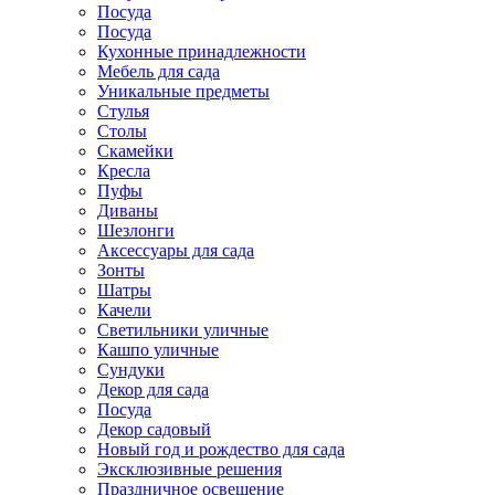
Посуда
Посуда
Кухонные принадлежности
Мебель для сада
Уникальные предметы
Стулья
Столы
Скамейки
Кресла
Пуфы
Диваны
Шезлонги
Аксессуары для сада
Зонты
Шатры
Качели
Cветильники уличные
Кашпо уличные
Сундуки
Декор для сада
Посуда
Декор садовый
Новый год и рождество для сада
Эксклюзивные решения
Праздничное освещение