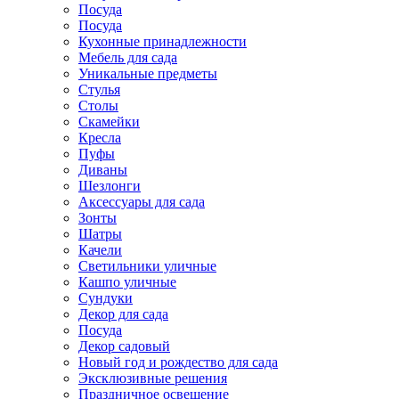
Посуда
Посуда
Кухонные принадлежности
Мебель для сада
Уникальные предметы
Стулья
Столы
Скамейки
Кресла
Пуфы
Диваны
Шезлонги
Аксессуары для сада
Зонты
Шатры
Качели
Cветильники уличные
Кашпо уличные
Сундуки
Декор для сада
Посуда
Декор садовый
Новый год и рождество для сада
Эксклюзивные решения
Праздничное освещение