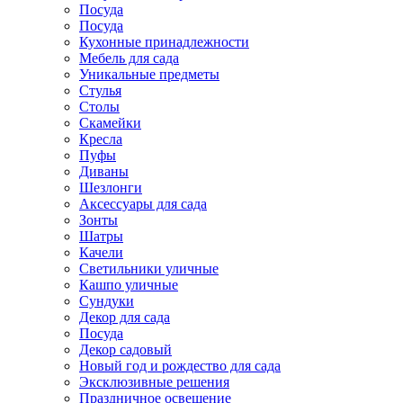
Посуда
Посуда
Кухонные принадлежности
Мебель для сада
Уникальные предметы
Стулья
Столы
Скамейки
Кресла
Пуфы
Диваны
Шезлонги
Аксессуары для сада
Зонты
Шатры
Качели
Cветильники уличные
Кашпо уличные
Сундуки
Декор для сада
Посуда
Декор садовый
Новый год и рождество для сада
Эксклюзивные решения
Праздничное освещение