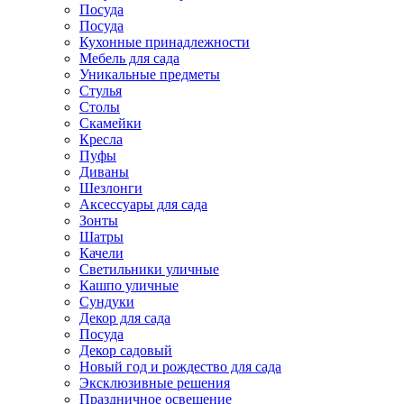
Посуда
Посуда
Кухонные принадлежности
Мебель для сада
Уникальные предметы
Стулья
Столы
Скамейки
Кресла
Пуфы
Диваны
Шезлонги
Аксессуары для сада
Зонты
Шатры
Качели
Cветильники уличные
Кашпо уличные
Сундуки
Декор для сада
Посуда
Декор садовый
Новый год и рождество для сада
Эксклюзивные решения
Праздничное освещение