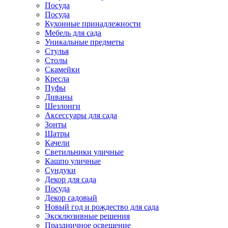
Посуда
Посуда
Кухонные принадлежности
Мебель для сада
Уникальные предметы
Стулья
Столы
Скамейки
Кресла
Пуфы
Диваны
Шезлонги
Аксессуары для сада
Зонты
Шатры
Качели
Cветильники уличные
Кашпо уличные
Сундуки
Декор для сада
Посуда
Декор садовый
Новый год и рождество для сада
Эксклюзивные решения
Праздничное освещение