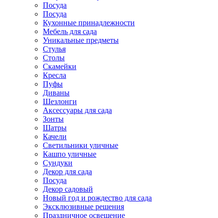
Посуда
Посуда
Кухонные принадлежности
Мебель для сада
Уникальные предметы
Стулья
Столы
Скамейки
Кресла
Пуфы
Диваны
Шезлонги
Аксессуары для сада
Зонты
Шатры
Качели
Cветильники уличные
Кашпо уличные
Сундуки
Декор для сада
Посуда
Декор садовый
Новый год и рождество для сада
Эксклюзивные решения
Праздничное освещение