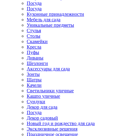
Посуда
Посуда
Кухонные принадлежности
Мебель для сада
Уникальные предметы
Стулья
Столы
Скамейки
Кресла
Пуфы
Диваны
Шезлонги
Аксессуары для сада
Зонты
Шатры
Качели
Cветильники уличные
Кашпо уличные
Сундуки
Декор для сада
Посуда
Декор садовый
Новый год и рождество для сада
Эксклюзивные решения
Праздничное освещение