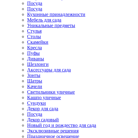
Посуда
Посуда
Кухонные принадлежности
Мебель для сада
Уникальные предметы
Стулья
Столы
Скамейки
Кресла
Пуфы
Диваны
Шезлонги
Аксессуары для сада
Зонты
Шатры
Качели
Cветильники уличные
Кашпо уличные
Сундуки
Декор для сада
Посуда
Декор садовый
Новый год и рождество для сада
Эксклюзивные решения
Праздничное освещение