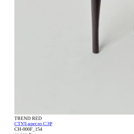
TREND RED
СТУЛ-кресло СЭР
CH-000F_154