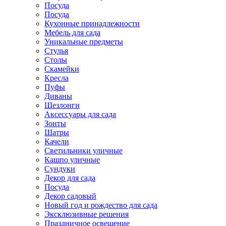
Посуда
Посуда
Кухонные принадлежности
Мебель для сада
Уникальные предметы
Стулья
Столы
Скамейки
Кресла
Пуфы
Диваны
Шезлонги
Аксессуары для сада
Зонты
Шатры
Качели
Cветильники уличные
Кашпо уличные
Сундуки
Декор для сада
Посуда
Декор садовый
Новый год и рождество для сада
Эксклюзивные решения
Праздничное освещение