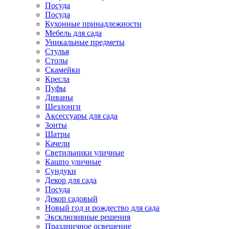
Посуда
Посуда
Кухонные принадлежности
Мебель для сада
Уникальные предметы
Стулья
Столы
Скамейки
Кресла
Пуфы
Диваны
Шезлонги
Аксессуары для сада
Зонты
Шатры
Качели
Cветильники уличные
Кашпо уличные
Сундуки
Декор для сада
Посуда
Декор садовый
Новый год и рождество для сада
Эксклюзивные решения
Праздничное освещение