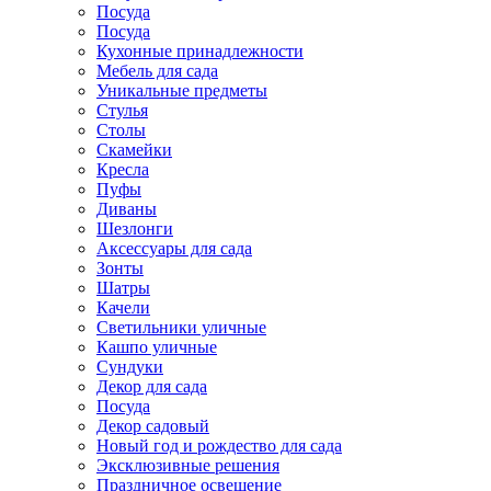
Посуда
Посуда
Кухонные принадлежности
Мебель для сада
Уникальные предметы
Стулья
Столы
Скамейки
Кресла
Пуфы
Диваны
Шезлонги
Аксессуары для сада
Зонты
Шатры
Качели
Cветильники уличные
Кашпо уличные
Сундуки
Декор для сада
Посуда
Декор садовый
Новый год и рождество для сада
Эксклюзивные решения
Праздничное освещение