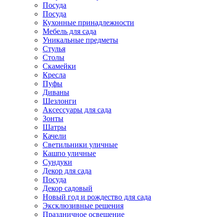
Посуда
Посуда
Кухонные принадлежности
Мебель для сада
Уникальные предметы
Стулья
Столы
Скамейки
Кресла
Пуфы
Диваны
Шезлонги
Аксессуары для сада
Зонты
Шатры
Качели
Cветильники уличные
Кашпо уличные
Сундуки
Декор для сада
Посуда
Декор садовый
Новый год и рождество для сада
Эксклюзивные решения
Праздничное освещение