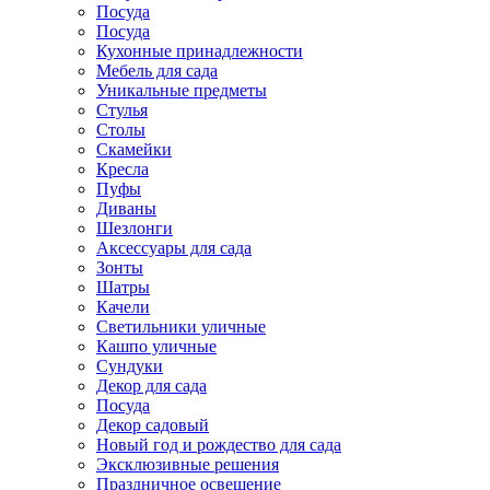
Посуда
Посуда
Кухонные принадлежности
Мебель для сада
Уникальные предметы
Стулья
Столы
Скамейки
Кресла
Пуфы
Диваны
Шезлонги
Аксессуары для сада
Зонты
Шатры
Качели
Cветильники уличные
Кашпо уличные
Сундуки
Декор для сада
Посуда
Декор садовый
Новый год и рождество для сада
Эксклюзивные решения
Праздничное освещение